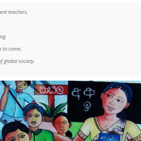
ent teachers.
ing.
e to come.
 global society.