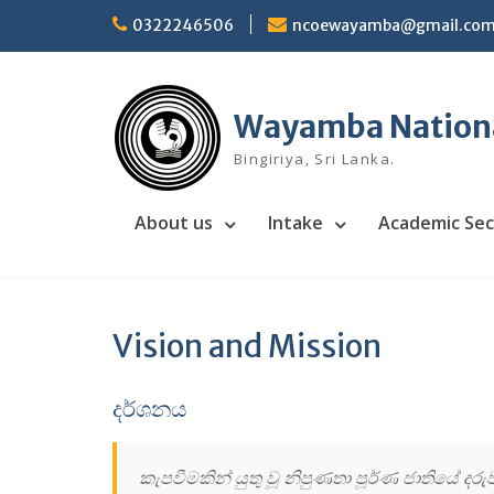
Skip
0322246506
ncoewayamba@gmail.co
to
content
Wayamba National
Bingiriya, Sri Lanka.
About us
Intake
Academic Sec
Vision and Mission
දර්ශනය
කැපවීමකින් යුතු වූ නිපුණතා පූර්ණ ජාතියේ ද