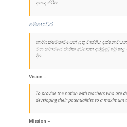
දායාද කිරීම.
මෙහෙවර
කාර්යක්ෂමතාවයෙන් යුතු වෘත්තීය දක්ෂතාවයන
වන සමාජයේ ජාතික අධ්‍යාපන අරමුණු ඉටු කළ හ
දීම.
Vision
–
To provide the nation with teachers who are ded
developing their potentialities to a maximum
Mission
–