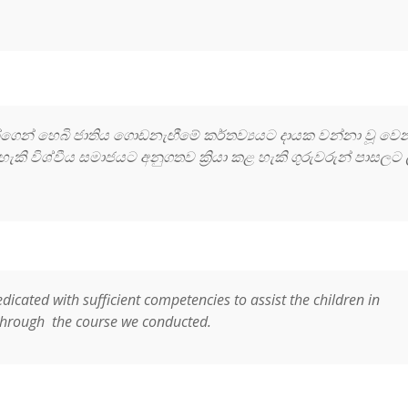
්ගෙන් හෙබි ජාතිය ගොඩනැඟීමේ කර්තව්‍යයට දායක වන්නා වූ වෙ
ැකි විශ්වීය සමාජයට අනුගතව ක්‍රියා කළ හැකි ගුරුවරුන් පාසලට
icated with sufficient competencies to assist the children in
 through the course we conducted.