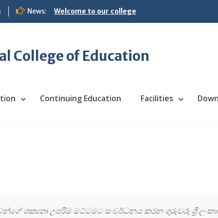
m
News:
Welcome to our college
 College of Education
tion
Continuing Education
Facilities
Down
රුවන්ගේ ශක්‍යතා උපරිම මට්ටමට සංවර්ධනය කරන ගුරුවරු ශ්‍රී ලංක