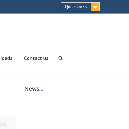
Quick Links
loads
Contact us
Search
News...
ාවට